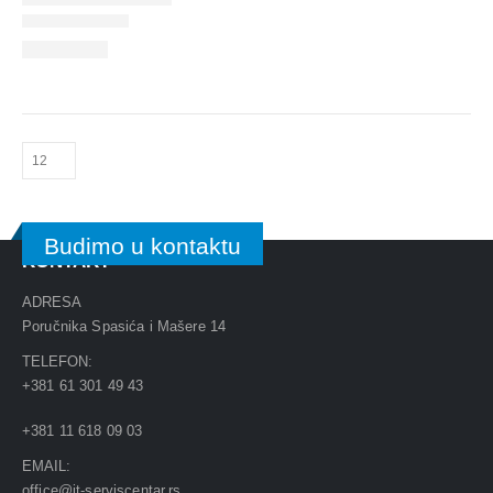
Budimo u kontaktu
KONTAKT
ADRESA
Poručnika Spasića i Mašere 14
TELEFON:
+381 61 301 49 43
+381 11 618 09 03
EMAIL:
office@it-serviscentar.rs