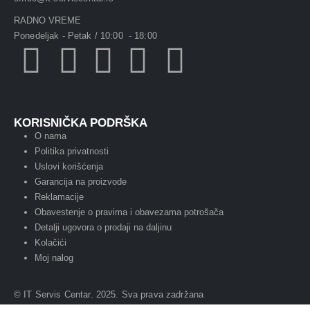
RADNO VREME
Ponedeljak - Petak / 10:00 - 18:00
KORISNIČKA PODRŠKA
O nama
Politika privatnosti
Uslovi korišćenja
Garancija na proizvode
Reklamacije
Obavestenje o pravima i obavezama potrošača
Detalji ugovora o prodaji na daljinu
Kolačići
Moj nalog
© IT Servis Centar. 2025. Sva prava zadržana