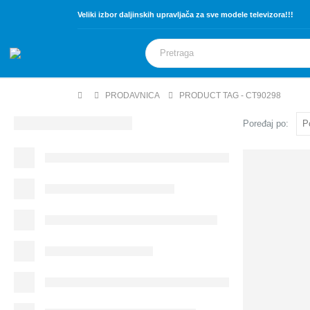
Veliki izbor daljinskih upravljača za sve modele televizora!!!
PRODAVNICA
PRODUCT TAG -
CT90298
Poređaj po: