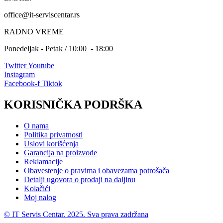
office@it-serviscentar.rs
RADNO VREME
Ponedeljak - Petak / 10:00 - 18:00
Twitter
Youtube
Instagram
Facebook-f
Tiktok
KORISNIČKA PODRŠKA
O nama
Politika privatnosti
Uslovi korišćenja
Garancija na proizvode
Reklamacije
Obavestenje o pravima i obavezama potrošača
Detalji ugovora o prodaji na daljinu
Kolačići
Moj nalog
© IT Servis Centar. 2025. Sva prava zadržana