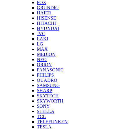
FOX
GRUNDIG
HAIER
HISENSE
HITACHI
HYUNDAI
JVC
LAKI
LG
MAX
MEDION
NEO
ORION
PANASONIC
PHILIPS
QUADRO
SAMSUNG
SHARP
SKYTECH
SKYWORTH
SONY
STELLA
TCL
TELEFUNKEN
TESLA