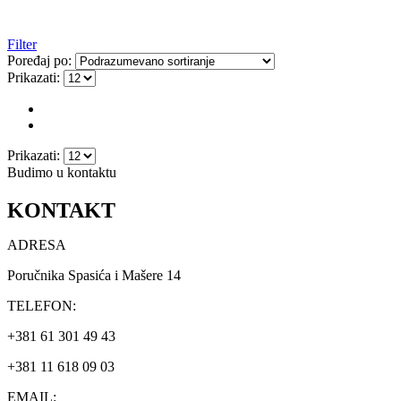
Filter
Poređaj po:
Prikazati:
Prikazati:
Budimo u kontaktu
KONTAKT
ADRESA
Poručnika Spasića i Mašere 14
TELEFON:
+381 61 301 49 43
+381 11 618 09 03
EMAIL: