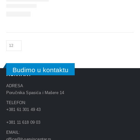
Budimo u kontaktu
KONTAKT
ADRESA
Poručnika Spasića i Mašere 14
TELEFON:
+381 61 301 49 43
+381 11 618 09 03
EMAIL:
office@it-serviscentar.rs