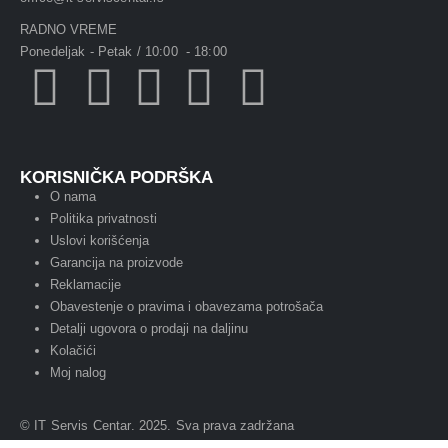
RADNO VREME
Ponedeljak - Petak / 10:00 - 18:00
KORISNIČKA PODRŠKA
O nama
Politika privatnosti
Uslovi korišćenja
Garancija na proizvode
Reklamacije
Obavestenje o pravima i obavezama potrošača
Detalji ugovora o prodaji na daljinu
Kolačići
Moj nalog
© IT Servis Centar. 2025. Sva prava zadržana