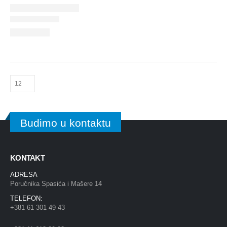
Budimo u kontaktu
KONTAKT
ADRESA
Poručnika Spasića i Mašere 14
TELEFON:
+381 61 301 49 43