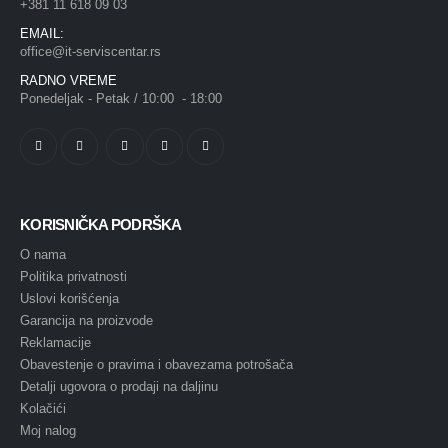
+381 11 618 09 03
EMAIL:
office@it-serviscentar.rs
RADNO VREME
Ponedeljak - Petak / 10:00 - 18:00
KORISNIČKA PODRŠKA
O nama
Politika privatnosti
Uslovi korišćenja
Garancija na proizvode
Reklamacije
Obavestenje o pravima i obavezama potrošača
Detalji ugovora o prodaji na daljinu
Kolačići
Moj nalog