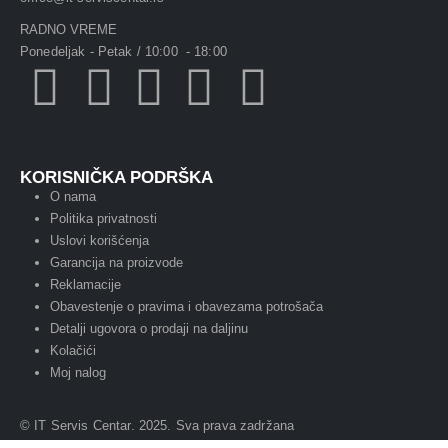
RADNO VREME
Ponedeljak - Petak / 10:00 - 18:00
KORISNIČKA PODRŠKA
O nama
Politika privatnosti
Uslovi korišćenja
Garancija na proizvode
Reklamacije
Obavestenje o pravima i obavezama potrošača
Detalji ugovora o prodaji na daljinu
Kolačići
Moj nalog
© IT Servis Centar. 2025. Sva prava zadržana