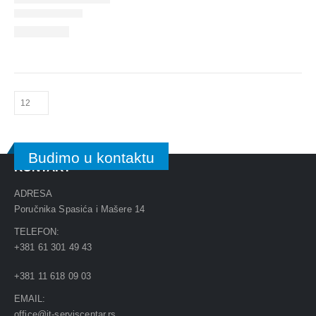
Budimo u kontaktu
KONTAKT
ADRESA
Poručnika Spasića i Mašere 14
TELEFON:
+381 61 301 49 43
+381 11 618 09 03
EMAIL:
office@it-serviscentar.rs