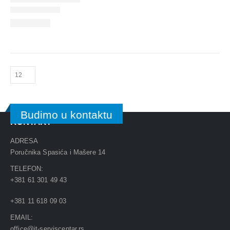
Budimo u kontaktu
KONTAKT
ADRESA
Poručnika Spasića i Mašere 14
TELEFON:
+381 61 301 49 43
+381 11 618 09 03
EMAIL:
office@it-serviscentar.rs