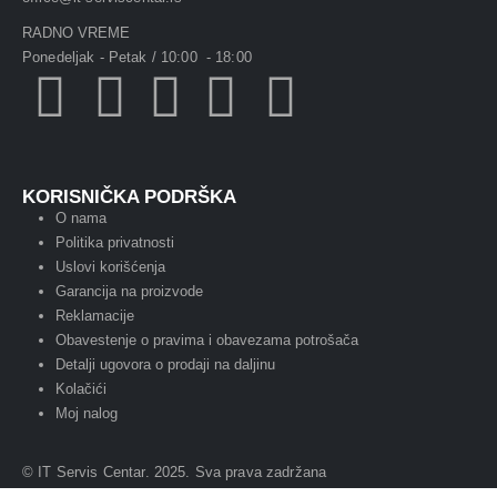
RADNO VREME
Ponedeljak - Petak / 10:00 - 18:00
KORISNIČKA PODRŠKA
O nama
Politika privatnosti
Uslovi korišćenja
Garancija na proizvode
Reklamacije
Obavestenje o pravima i obavezama potrošača
Detalji ugovora o prodaji na daljinu
Kolačići
Moj nalog
© IT Servis Centar. 2025. Sva prava zadržana