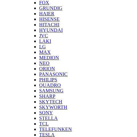
FOX
GRUNDIG
HAIER
HISENSE
HITACHI
HYUNDAI
JVC
LAKI
LG
MAX
MEDION
NEO
ORION
PANASONIC
PHILIPS
QUADRO
SAMSUNG
SHARP
SKYTECH
SKYWORTH
SONY
STELLA
TCL
TELEFUNKEN
TESLA