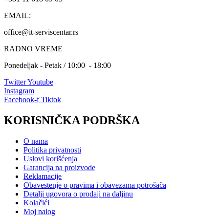
EMAIL:
office@it-serviscentar.rs
RADNO VREME
Ponedeljak - Petak / 10:00 - 18:00
Twitter
Youtube
Instagram
Facebook-f
Tiktok
KORISNIČKA PODRŠKA
O nama
Politika privatnosti
Uslovi korišćenja
Garancija na proizvode
Reklamacije
Obavestenje o pravima i obavezama potrošača
Detalji ugovora o prodaji na daljinu
Kolačići
Moj nalog