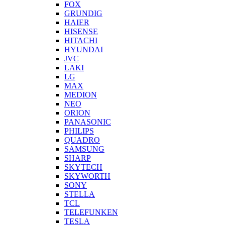
FOX
GRUNDIG
HAIER
HISENSE
HITACHI
HYUNDAI
JVC
LAKI
LG
MAX
MEDION
NEO
ORION
PANASONIC
PHILIPS
QUADRO
SAMSUNG
SHARP
SKYTECH
SKYWORTH
SONY
STELLA
TCL
TELEFUNKEN
TESLA