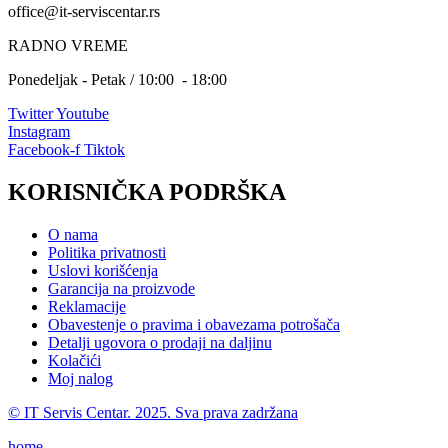
office@it-serviscentar.rs
RADNO VREME
Ponedeljak - Petak / 10:00 - 18:00
Twitter
Youtube
Instagram
Facebook-f
Tiktok
KORISNIČKA PODRŠKA
O nama
Politika privatnosti
Uslovi korišćenja
Garancija na proizvode
Reklamacije
Obavestenje o pravima i obavezama potrošača
Detalji ugovora o prodaji na daljinu
Kolačići
Moj nalog
© IT Servis Centar. 2025. Sva prava zadržana
home