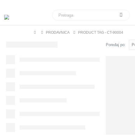
Veliki izbor daljinskih upravljača za sve modele telev
PRODAVNICA
PRODUCT TAG -
CT-90004
Poređaj po: