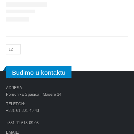
Budimo u kontaktu
KONTAKT
ADRESA
Poručnika Spasića i Mašere 14
TELEFON:
+381 61 301 49 43
+381 11 618 09 03
EMAIL: