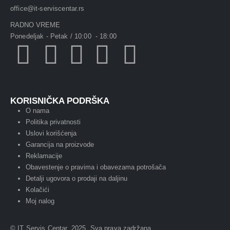
office@it-serviscentar.rs
RADNO VREME
Ponedeljak - Petak / 10:00 - 18:00
KORISNIČKA PODRŠKA
O nama
Politika privatnosti
Uslovi korišćenja
Garancija na proizvode
Reklamacije
Obavestenje o pravima i obavezama potrošača
Detalji ugovora o prodaji na daljinu
Kolačići
Moj nalog
© IT Servis Centar. 2025. Sva prava zadržana