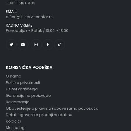
+381 11 618 09 03
EMAIL:
office@it-serviscentar.rs
RADNO VREME
Ponedeljak - Petak / 10:00 - 18:00
KORISNIČKA PODRŠKA
O nama
Politika privatnosti
Uslovi korišćenja
Garancija na proizvode
Reklamacije
Obavestenje o pravima i obavezama potrošača
Detalji ugovora o prodaji na daljinu
Kolačići
Moj nalog