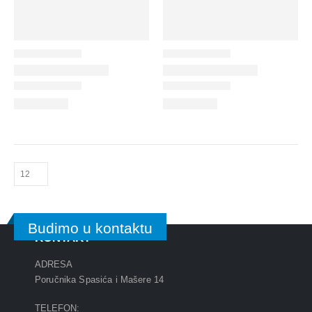
Budimo u kontaktu
KONTAKT
ADRESA
Poručnika Spasića i Mašere 14
TELEFON: