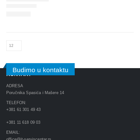
Budimo u kontaktu
KONTAKT
ADRESA
Poručnika Spasića i Mašere 14
TELEFON:
+381 61 301 49 43
+381 11 618 09 03
EMAIL:
office@it-serviscentar.rs