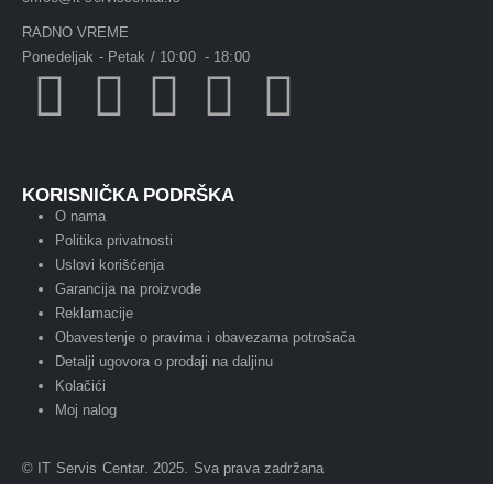
RADNO VREME
Ponedeljak - Petak / 10:00 - 18:00
KORISNIČKA PODRŠKA
O nama
Politika privatnosti
Uslovi korišćenja
Garancija na proizvode
Reklamacije
Obavestenje o pravima i obavezama potrošača
Detalji ugovora o prodaji na daljinu
Kolačići
Moj nalog
© IT Servis Centar. 2025. Sva prava zadržana