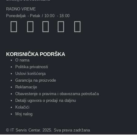
RADNO VREME
Ponedeljak - Petak / 10:00 - 18:00
KORISNIČKA PODRŠKA
O nama
Politika privatnosti
Uslovi korišćenja
Garancija na proizvode
Reklamacije
Obavestenje o pravima i obavezama potrošača
Detalji ugovora o prodaji na daljinu
Kolačići
Moj nalog
© IT Servis Centar. 2025. Sva prava zadržana