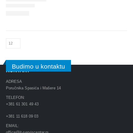
Budimo u kontaktu
KONTAKT
ADRESA
Poručnika Spasića i Mašere 14
TELEFON:
+381 61 301 49 43
+381 11 618 09 03
EMAIL:
office@it-serviscentar.rs