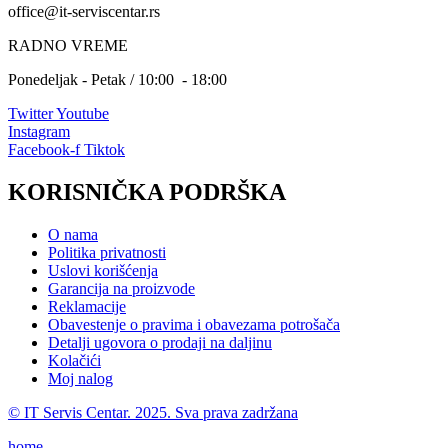
office@it-serviscentar.rs
RADNO VREME
Ponedeljak - Petak / 10:00 - 18:00
Twitter
Youtube
Instagram
Facebook-f
Tiktok
KORISNIČKA PODRŠKA
O nama
Politika privatnosti
Uslovi korišćenja
Garancija na proizvode
Reklamacije
Obavestenje o pravima i obavezama potrošača
Detalji ugovora o prodaji na daljinu
Kolačići
Moj nalog
© IT Servis Centar. 2025. Sva prava zadržana
home