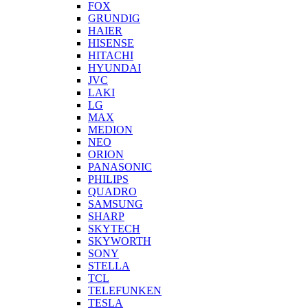
FOX
GRUNDIG
HAIER
HISENSE
HITACHI
HYUNDAI
JVC
LAKI
LG
MAX
MEDION
NEO
ORION
PANASONIC
PHILIPS
QUADRO
SAMSUNG
SHARP
SKYTECH
SKYWORTH
SONY
STELLA
TCL
TELEFUNKEN
TESLA